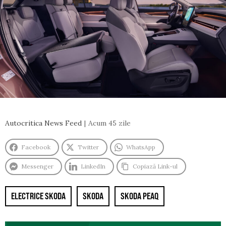
Autocritica News Feed
Acum 45 zile
Facebook
Twitter
WhatsApp
Messenger
LinkedIn
Copiază Link-ul
ELECTRICE SKODA
SKODA
SKODA PEAQ