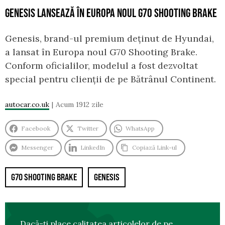
GENESIS LANSEAZĂ ÎN EUROPA NOUL G70 SHOOTING BRAKE
Genesis, brand-ul premium deținut de Hyundai,
a lansat în Europa noul G70 Shooting Brake.
Conform oficialilor, modelul a fost dezvoltat
special pentru clienții de pe Bătrânul Continent.
autocar.co.uk
Acum 1912 zile
Facebook
Twitter
WhatsApp
Messenger
LinkedIn
Copiază Link-ul
G70 SHOOTING BRAKE
GENESIS
Dacă-ți place calitatea articolelor de pe