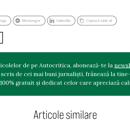
sApp
Messenger
LinkedIn
Copiază Link-ul
ticolelor de pe Autocritica, abonează-te la
newsl
cris de cei mai buni jurnaliști, frânează la tine-
100% gratuit și dedicat celor care apreciază cali
Articole similare