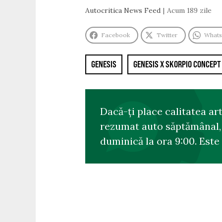
Autocritica News Feed
Acum 189 zile
Facebook
Twitter
What
GENESIS
GENESIS X SKORPIO CONCEPT
Dacă-ți place calitatea ar
rezumat auto săptămânal, s
duminică la ora 9:00. Este 