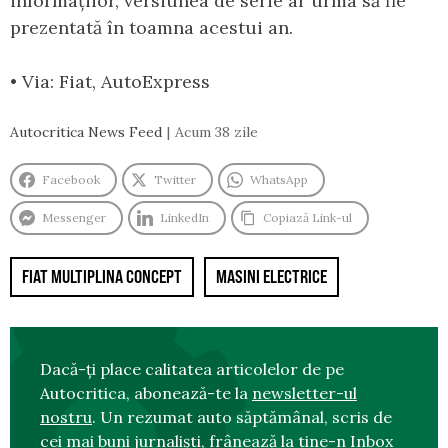
informațiior, versiunea de serie ar urma să fie
prezentată în toamna acestui an.
• Via: Fiat, AutoExpress
Autocritica News Feed
Acum 38 zile
Facebook
Twitter
WhatsApp
Messenger
LinkedIn
Copiază Link-ul
FIAT MULTIPLINA CONCEPT
MASINI ELECTRICE
Dacă-ți place calitatea articolelor de pe
Autocritica, abonează-te la
newsletter-ul
nostru
. Un rezumat auto săptămânal, scris de
cei mai buni jurnaliști, frânează la tine-n Inbox