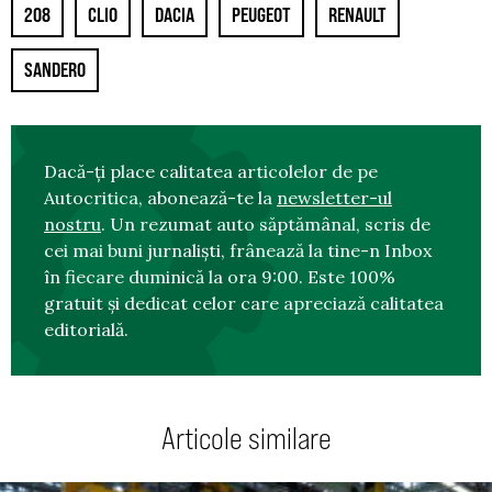
208
CLIO
DACIA
PEUGEOT
RENAULT
SANDERO
Dacă-ți place calitatea articolelor de pe
Autocritica, abonează-te la
newsletter-ul
nostru
. Un rezumat auto săptămânal, scris de
cei mai buni jurnaliști, frânează la tine-n Inbox
în fiecare duminică la ora 9:00. Este 100%
gratuit și dedicat celor care apreciază calitatea
editorială.
Articole similare