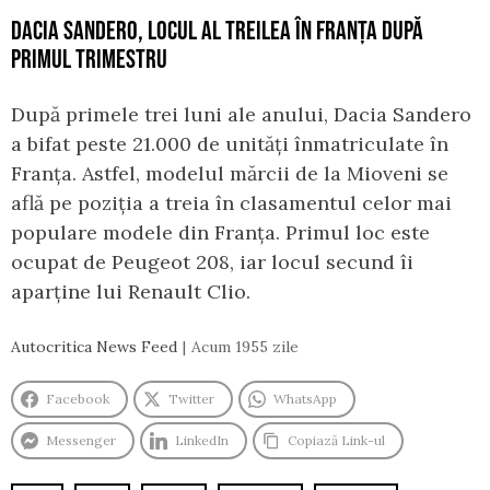
DACIA SANDERO, LOCUL AL TREILEA ÎN FRANȚA DUPĂ
PRIMUL TRIMESTRU
După primele trei luni ale anului, Dacia Sandero
a bifat peste 21.000 de unități înmatriculate în
Franța. Astfel, modelul mărcii de la Mioveni se
află pe poziția a treia în clasamentul celor mai
populare modele din Franța. Primul loc este
ocupat de Peugeot 208, iar locul secund îi
aparține lui Renault Clio.
Autocritica News Feed
Acum 1955 zile
Facebook
Twitter
WhatsApp
Messenger
LinkedIn
Copiază Link-ul