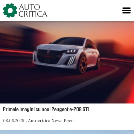
Skip
to
content
Primele imagini cu noul Peugeot e-208 GTi
08.06.2026
Autocritica News Feed