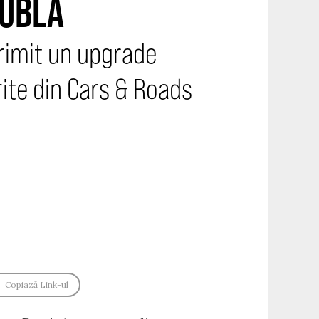
DUBLĂ
primit un upgrade
ite din Cars & Roads
Copiază Link-ul