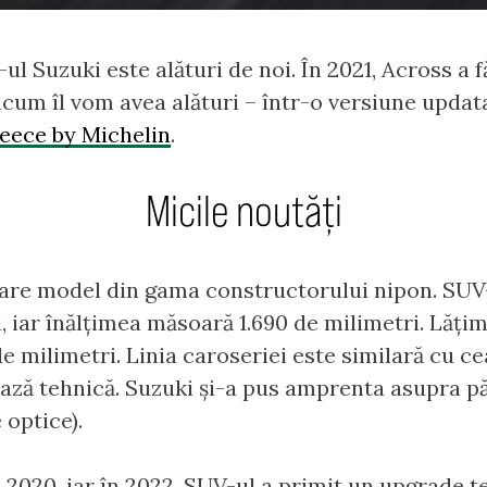
l Suzuki este alături de noi. În 2021, Across a f
cum îl vom avea alături – într-o versiune updatat
eece by Michelin
.
Micile noutăți
are model din gama constructorului nipon. SUV-u
, iar înălțimea măsoară 1.690 de milimetri. Lăț
de milimetri. Linia caroseriei este similară cu c
 bază tehnică. Suzuki și-a pus amprenta asupra pă
 optice).
n 2020, iar în 2022, SUV-ul a primit un upgrade t