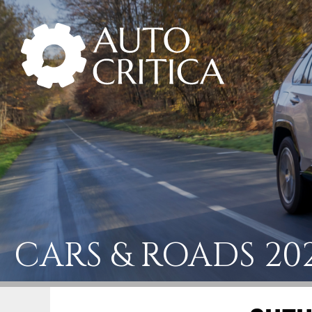
Skip
to
content
CARS & ROADS 20