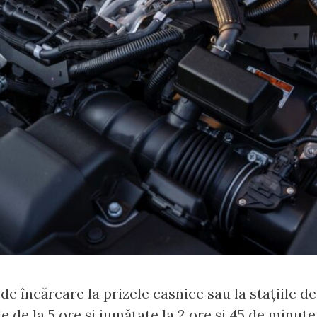
e încărcare la prizele casnice sau la stațiile de
 de la 5 ore și jumătate la 2 ore și 45 de minute.