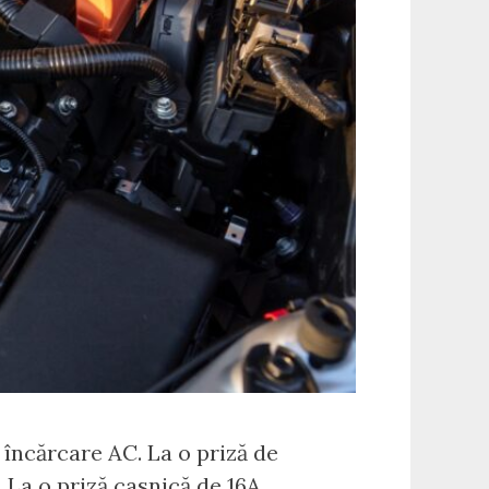
 încărcare AC. La o priză de
 La o priză casnică de 16A,