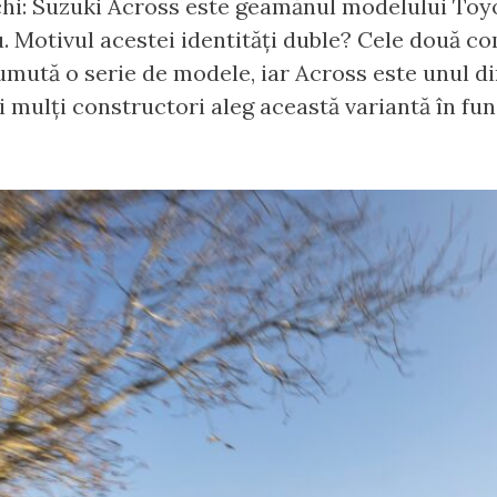
ochi: Suzuki Across este geamănul modelului Toy
iu. Motivul acestei identități duble? Cele două 
umută o serie de modele, iar Across este unul di
ai mulți constructori aleg această variantă în fun