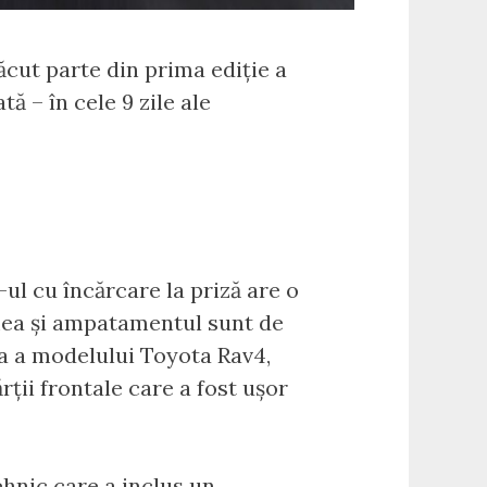
ăcut parte din prima ediție a
ă – în cele 9 zile ale
l cu încărcare la priză are o
imea și ampatamentul sunt de
ea a modelului Toyota Rav4,
rții frontale care a fost ușor
ehnic care a inclus un