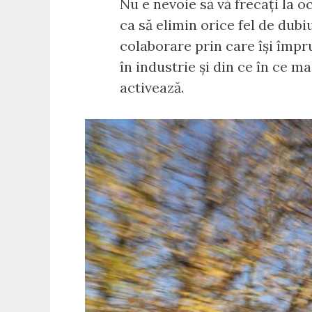
Nu e nevoie să vă frecați la 
ca să elimin orice fel de dub
colaborare prin care își împr
în industrie și din ce în ce m
activează.