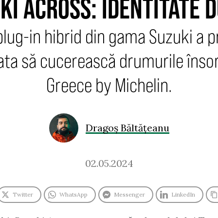
KI ACROSS: IDENTITATE 
lug-in hibrid din gama Suzuki a 
gata să cucerească drumurile însor
Greece by Michelin.
Dragoș Băltățeanu
02.05.2024
Twitter
WhatsApp
Messenger
LinkedIn