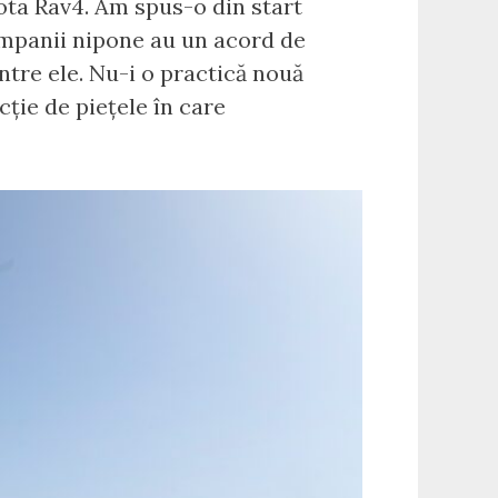
ota Rav4. Am spus-o din start
companii nipone au un acord de
ntre ele. Nu-i o practică nouă
cție de piețele în care