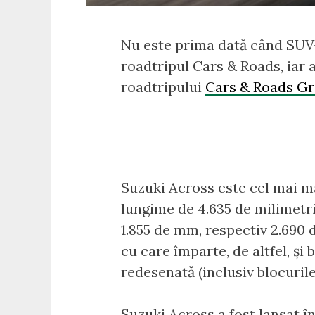
Nu este prima dată când SUV-u
roadtripul Cars & Roads, iar a
roadtripului
Cars & Roads Gr
Suzuki Across este cel mai m
lungime de 4.635 de milimetri
1.855 de mm, respectiv 2.690 
cu care împarte, de altfel, și
redesenată (inclusiv blocurile
Suzuki Across a fost lansat î