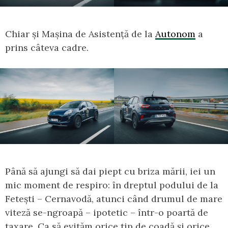
Chiar și Mașina de Asistență de la
Autonom
a
prins câteva cadre.
Până să ajungi să dai piept cu briza mării, iei un
mic moment de respiro: în dreptul podului de la
Fetești – Cernavodă, atunci când drumul de mare
viteză se-ngroapă – ipotetic – într-o poartă de
taxare. Ca să evităm orice tip de coadă și orice