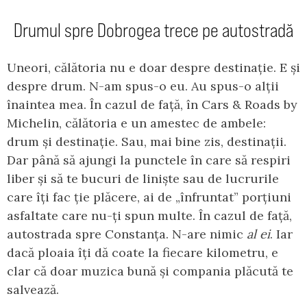
Drumul spre Dobrogea trece pe autostradă
Uneori, călătoria nu e doar despre destinație. E și
despre drum. N-am spus-o eu. Au spus-o alții
înaintea mea. În cazul de față, în Cars & Roads by
Michelin, călătoria e un amestec de ambele:
drum și destinație. Sau, mai bine zis, destinații.
Dar până să ajungi la punctele în care să respiri
liber și să te bucuri de liniște sau de lucrurile
care îți fac ție plăcere, ai de „înfruntat” porțiuni
asfaltate care nu-ți spun multe. În cazul de față,
autostrada spre Constanța. N-are nimic
al ei
. Iar
dacă ploaia îți dă coate la fiecare kilometru, e
clar că doar muzica bună și compania plăcută te
salvează.