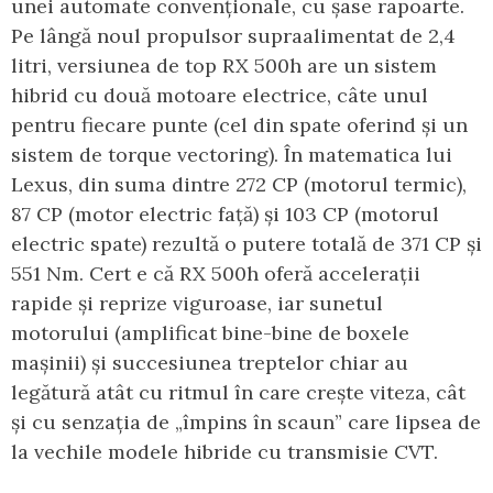
unei automate convenționale, cu șase rapoarte.
Pe lângă noul propulsor supraalimentat de 2,4
litri, versiunea de top RX 500h are un sistem
hibrid cu două motoare electrice, câte unul
pentru fiecare punte (cel din spate oferind și un
sistem de torque vectoring). În matematica lui
Lexus, din suma dintre 272 CP (motorul termic),
87 CP (motor electric față) și 103 CP (motorul
electric spate) rezultă o putere totală de 371 CP și
551 Nm. Cert e că RX 500h oferă accelerații
rapide și reprize viguroase, iar sunetul
motorului (amplificat bine-bine de boxele
mașinii) și succesiunea treptelor chiar au
legătură atât cu ritmul în care crește viteza, cât
și cu senzația de „împins în scaun” care lipsea de
la vechile modele hibride cu transmisie CVT.