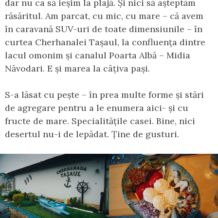
dar nu ca să ieșim la plajă. Și nici să așteptăm
răsăritul. Am parcat, cu mic, cu mare – că avem
în caravană SUV-uri de toate dimensiunile – în
curtea Cherhanalei Tașaul, la confluența dintre
lacul omonim și canalul Poarta Albă – Midia
Năvodari. E și marea la câțiva pași.
S-a lăsat cu pește – în prea multe forme și stări
de agregare pentru a le enumera aici- și cu
fructe de mare. Specialitățile casei. Bine, nici
desertul nu-i de lepădat. Ține de gusturi.