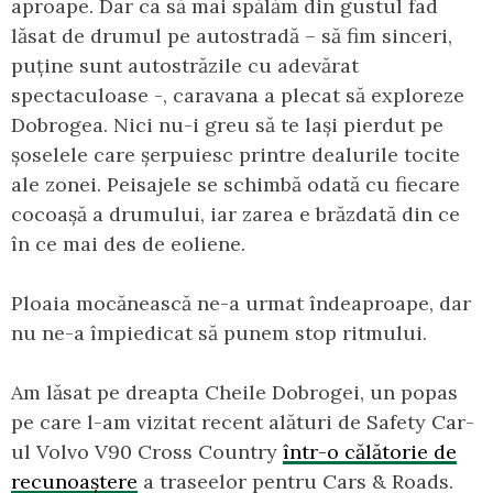
aproape. Dar ca să mai spălăm din gustul fad
lăsat de drumul pe autostradă – să fim sinceri,
puține sunt autostrăzile cu adevărat
spectaculoase -, caravana a plecat să exploreze
Dobrogea. Nici nu-i greu să te lași pierdut pe
șoselele care șerpuiesc printre dealurile tocite
ale zonei. Peisajele se schimbă odată cu fiecare
cocoașă a drumului, iar zarea e brăzdată din ce
în ce mai des de eoliene.
Ploaia mocănească ne-a urmat îndeaproape, dar
nu ne-a împiedicat să punem stop ritmului.
Am lăsat pe dreapta Cheile Dobrogei, un popas
pe care l-am vizitat recent alături de Safety Car-
ul Volvo V90 Cross Country
într-o călătorie de
recunoaștere
a traseelor pentru Cars & Roads.