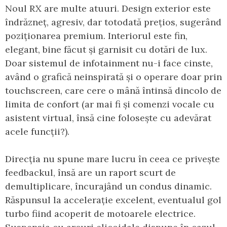
Noul RX are multe atuuri. Design exterior este
îndrăzneț, agresiv, dar totodată prețios, sugerând
poziționarea premium. Interiorul este fin,
elegant, bine făcut și garnisit cu dotări de lux.
Doar sistemul de infotainment nu-i face cinste,
având o grafică neinspirată și o operare doar prin
touchscreen, care cere o mână întinsă dincolo de
limita de confort (ar mai fi și comenzi vocale cu
asistent virtual, însă cine folosește cu adevărat
acele funcții?).
Direcția nu spune mare lucru în ceea ce privește
feedbackul, însă are un raport scurt de
demultiplicare, încurajând un condus dinamic.
Răspunsul la accelerație excelent, eventualul gol
turbo fiind acoperit de motoarele electrice.