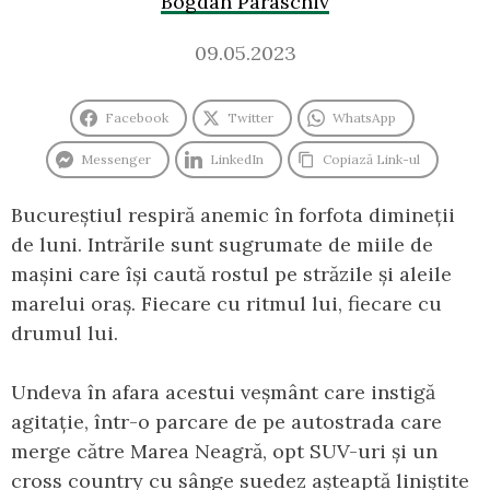
Bogdan Paraschiv
09.05.2023
Facebook
Twitter
WhatsApp
Messenger
LinkedIn
Copiază Link-ul
Bucureștiul respiră anemic în forfota dimineții
de luni. Intrările sunt sugrumate de miile de
mașini care își caută rostul pe străzile și aleile
marelui oraș. Fiecare cu ritmul lui, fiecare cu
drumul lui.
Undeva în afara acestui veșmânt care instigă
agitație, într-o parcare de pe autostrada care
merge către Marea Neagră, opt SUV-uri și un
cross country cu sânge suedez așteaptă liniștite