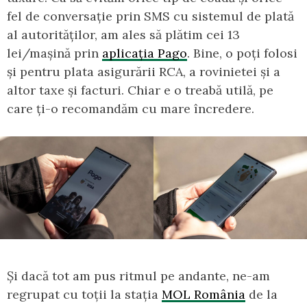
fel de conversație prin SMS cu sistemul de plată
al autorităților, am ales să plătim cei 13
lei/mașină prin
aplicația Pago
. Bine, o poți folosi
și pentru plata asigurării RCA, a rovinietei și a
altor taxe și facturi. Chiar e o treabă utilă, pe
care ți-o recomandăm cu mare încredere.
Și dacă tot am pus ritmul pe andante, ne-am
regrupat cu toții la stația
MOL România
de la