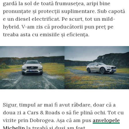
gardă la sol de toată frumusețea, aripi bine
pronunțate și protecții suplimentare. Sub capotă
e un diesel electrificat. Pe scurt, tot un mild-
hybrid. V-am zis că producătorii pun preț pe
treaba asta cu emisiile și eficiența.
Sigur, timpul ar mai fi avut răbdare, doar că a
doua zi a Cars & Roads o să fie plină ochi. Tot cu
vizite prin Dobrogea. Așa că am pus
anvelopele
Michelin
la treabă și duși am fost.