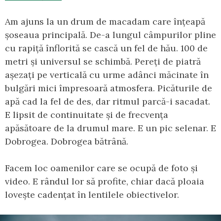
Am ajuns la un drum de macadam care înțeapă
șoseaua principală. De-a lungul câmpurilor pline
cu rapiță înflorită se cască un fel de hău. 100 de
metri și universul se schimbă. Pereți de piatră
așezați pe verticală cu urme adânci măcinate în
bulgări mici împresoară atmosfera. Picăturile de
apă cad la fel de des, dar ritmul parcă-i sacadat.
E lipsit de continuitate și de frecvența
apăsătoare de la drumul mare. E un pic selenar. E
Dobrogea. Dobrogea bătrână.
Facem loc oamenilor care se ocupă de foto și
video. E rândul lor să profite, chiar dacă ploaia
lovește cadențat în lentilele obiectivelor.