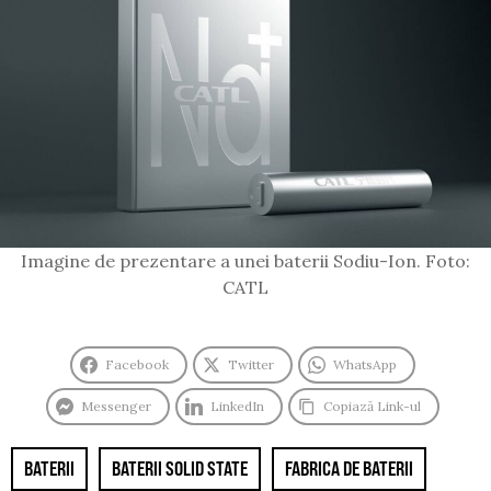
Imagine de prezentare a unei baterii Sodiu-Ion. Foto:
CATL
Facebook
Twitter
WhatsApp
Messenger
LinkedIn
Copiază Link-ul
BATERII
BATERII SOLID STATE
FABRICA DE BATERII