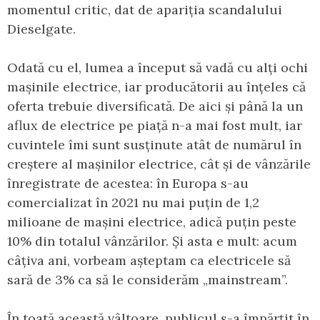
momentul critic, dat de apariția scandalului
Dieselgate.
Odată cu el, lumea a început să vadă cu alți ochi
mașinile electrice, iar producătorii au înțeles că
oferta trebuie diversificată. De aici și până la un
aflux de electrice pe piață n-a mai fost mult, iar
cuvintele îmi sunt susținute atât de numărul în
creștere al mașinilor electrice, cât și de vânzările
înregistrate de acestea: în Europa s-au
comercializat în 2021 nu mai puțin de 1,2
milioane de mașini electrice, adică puțin peste
10% din totalul vânzărilor. Și asta e mult: acum
câțiva ani, vorbeam așteptam ca electricele să
sară de 3% ca să le considerăm „mainstream”.
În toată această vâltoare, publicul s-a împărțit în