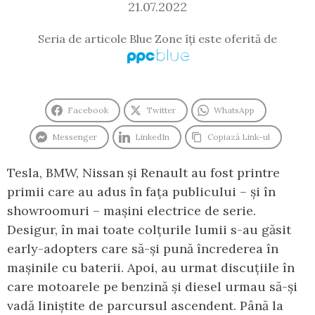
21.07.2022
Seria de articole Blue Zone îți este oferită de
Facebook
Twitter
WhatsApp
Messenger
LinkedIn
Copiază Link-ul
Tesla, BMW, Nissan și Renault au fost printre
primii care au adus în fața publicului – și în
showroomuri – mașini electrice de serie.
Desigur, în mai toate colțurile lumii s-au găsit
early-adopters care să-și pună încrederea în
mașinile cu baterii. Apoi, au urmat discuțiile în
care motoarele pe benzină și diesel urmau să-și
vadă liniștite de parcursul ascendent. Până la