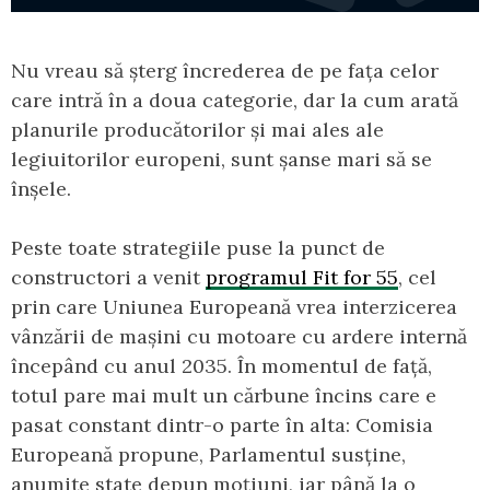
Nu vreau să șterg încrederea de pe fața celor
care intră în a doua categorie, dar la cum arată
planurile producătorilor și mai ales ale
legiuitorilor europeni, sunt șanse mari să se
înșele.
Peste toate strategiile puse la punct de
constructori a venit
programul Fit for 55
, cel
prin care Uniunea Europeană vrea interzicerea
vânzării de mașini cu motoare cu ardere internă
începând cu anul 2035. În momentul de față,
totul pare mai mult un cărbune încins care e
pasat constant dintr-o parte în alta: Comisia
Europeană propune, Parlamentul susține,
anumite state depun moțiuni, iar până la o