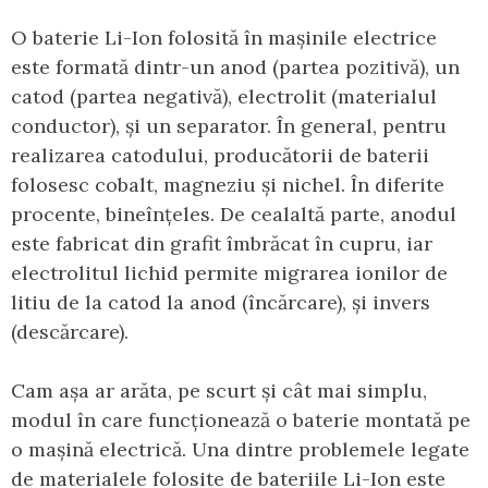
O baterie Li-Ion folosită în mașinile electrice
este formată dintr-un anod (partea pozitivă), un
catod (partea negativă), electrolit (materialul
conductor), și un separator. În general, pentru
realizarea catodului, producătorii de baterii
folosesc cobalt, magneziu și nichel. În diferite
procente, bineînțeles. De cealaltă parte, anodul
este fabricat din grafit îmbrăcat în cupru, iar
electrolitul lichid permite migrarea ionilor de
litiu de la catod la anod (încărcare), și invers
(descărcare).
Cam așa ar arăta, pe scurt și cât mai simplu,
modul în care funcționează o baterie montată pe
o mașină electrică. Una dintre problemele legate
de materialele folosite de bateriile Li-Ion este