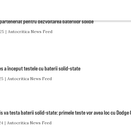
parteneriat pentru dezvoltarea bateriilor solide
25
Autocritica News Feed
 a început testele cu baterii solid-state
25
Autocritica News Feed
is va testa baterii solid-state: primele teste vor avea loc cu Dodg
24
Autocritica News Feed