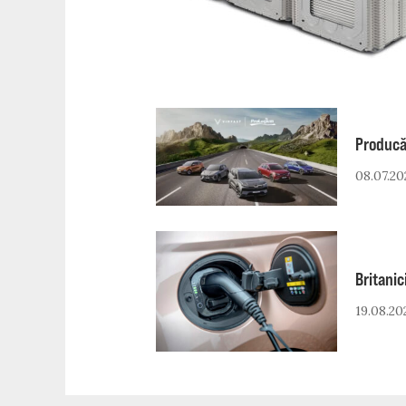
Producă
08.07.20
Britanic
19.08.20