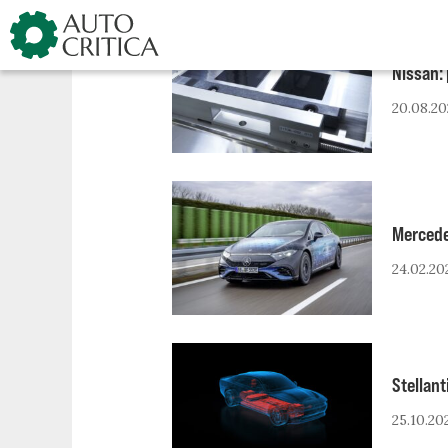
Skip
to
content
Nissan: 
20.08.20
Mercedes
24.02.20
Stellant
25.10.20