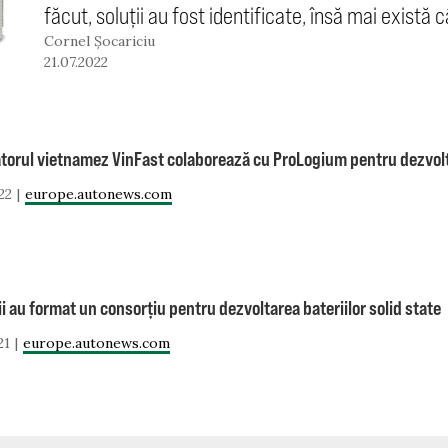
făcut, soluții au fost identificate, însă mai există
Cornel Șocariciu
21.07.2022
torul vietnamez VinFast colaborează cu ProLogium pentru dezvolta
22
europe.autonews.com
ii au format un consorțiu pentru dezvoltarea bateriilor solid state
21
europe.autonews.com