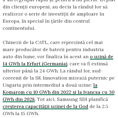
din clienții europeni, au decis la rândul lor să
realizeze o serie de investiții de amploare în
Europa, în special în țările din centrul
continentului.
Chinezii de la CATL, care reprezintă cel mai
mare producător de baterii pentru industria
auto din lume, vor finaliza în acest an
o uzină de
14 GWh la Erfurt (Germania)
, care va fi extinsă
ulterior până la 24 GWh. La rândul lor, sud-
coreenii de la SK Innovation mizează puternic pe
Ungaria prin intermediul a două uzine:
la
Komarom cu 10 GWh din 2022 și la Ivancsa cu 30
GWh din 2028
. Tot aici, Samsung SDI planifică
creșterea capacității uzinei de la God
de la 2.5
GWh la 15 GWh.