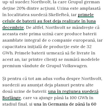
up-ul suedez Northvolt, la care Grupul german
deține 20% dintre acțiuni. Uzina este amplasată
în localitatea suedeză Skellefteå, iar
primele
celule de baterii au fost deja realizate în luna
decembrie
. De altfel, Northvolt se mândrește că
aceasta este prima uzină care produce baterii
asamblate integral de o companie europeană, iar
capacitatea inițială de producție este de 32
GWh. Primele baterii urmează să fie livrate în
acest an, iar printre clienți se numără modelele
premium vândute de Grupul Volkswagen.
Și pentru că tot am adus vorba despre Northvolt,
suedezii au anunțat deja planuri pentru alte
două uzine de baterii:
una în regiunea suedeză
Borlänge
, care va ajunge până la 100 GWh în
stadiul final, și
una în Germania de până la 60