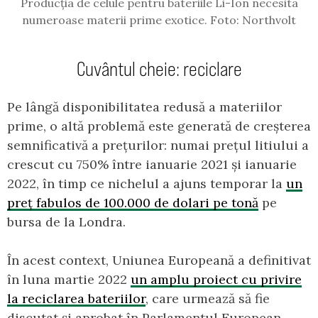
Producția de celule pentru bateriile Li-Ion necesita
numeroase materii prime exotice. Foto: Northvolt
Cuvântul cheie: reciclare
Pe lângă disponibilitatea redusă a materiilor
prime, o altă problemă este generată de creșterea
semnificativă a prețurilor: numai prețul litiului a
crescut cu 750% între ianuarie 2021 și ianuarie
2022, în timp ce nichelul a ajuns temporar la
un
preț fabulos de 100.000 de dolari pe tonă
pe
bursa de la Londra.
În acest context, Uniunea Europeană a definitivat
în luna martie 2022
un amplu proiect cu privire
la reciclarea bateriilor
, care urmează să fie
discutat și aprobat în Parlamentul European.