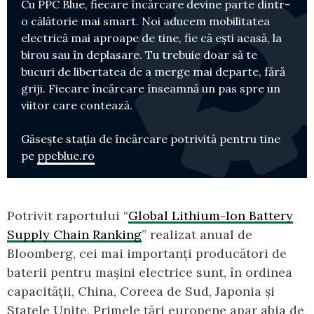
Cu PPC Blue, fiecare încărcare devine parte dintr-
o călătorie mai smart. Noi aducem mobilitatea
electrică mai aproape de tine, fie că ești acasă, la
birou sau în deplasare. Tu trebuie doar să te
bucuri de libertatea de a merge mai departe, fără
griji. Fiecare încărcare înseamnă un pas spre un
viitor care contează.
Găsește stația de încărcare potrivită pentru tine
pe
ppcblue.ro
Potrivit raportului “
Global Lithium-Ion Battery
Supply Chain Ranking
” realizat anual de
Bloomberg, cei mai importanți producători de
baterii pentru mașini electrice sunt, în ordinea
capacității, China, Coreea de Sud, Japonia și
Statele Unite. Primele țări europene apar abia de