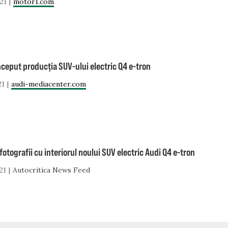
21
motor1.com
nceput producția SUV-ului electric Q4 e-tron
21
audi-mediacenter.com
fotografii cu interiorul noului SUV electric Audi Q4 e-tron
21
Autocritica News Feed