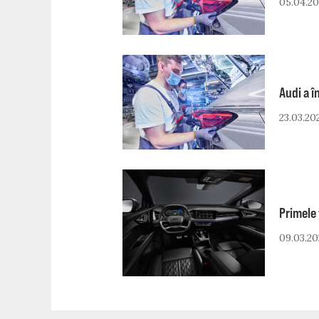
05.04.20
Audi a î
23.03.20
Primele 
09.03.20