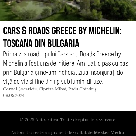
CARS & ROADS GREECE BY MICHELIN:
TOSCANA DIN BULGARIA
Prima zi a roadtripului Cars and Roads Greece by
Michelin a fost una de inițiere. Am luat-o pas cu pas
prin Bulgaria și ne-am încheiat ziua înconjurați de
viță de vie și fine dining sub lumini difuze.
Cornel Șocariciu
,
Ciprian Mihai
,
Radu Chindriș
08.05.2024
© 2026 Autocritica. Toate drepturile rezervate.
Autocritica este un proiect dezvoltat de
Mester Media
.