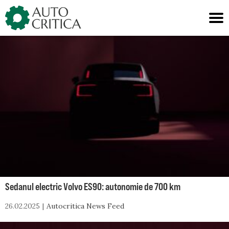
Skip
to
content
Sedanul electric Volvo ES90: autonomie de 700 km
26.02.2025
Autocritica News Feed