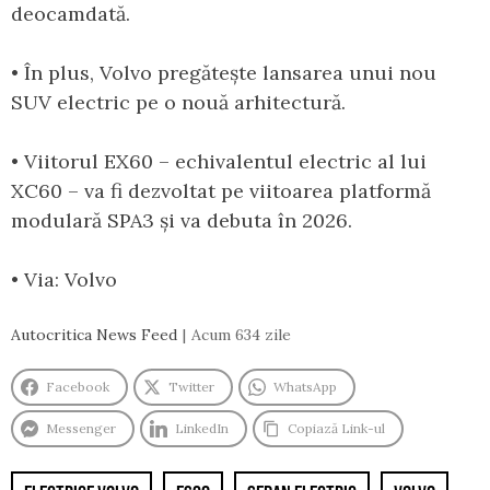
deocamdată.
• În plus, Volvo pregătește lansarea unui nou
SUV electric pe o nouă arhitectură.
• Viitorul EX60 – echivalentul electric al lui
XC60 – va fi dezvoltat pe viitoarea platformă
modulară SPA3 și va debuta în 2026.
• Via: Volvo
Autocritica News Feed
Acum 634 zile
Facebook
Twitter
WhatsApp
Messenger
LinkedIn
Copiază Link-ul