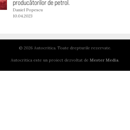
producătorilor de petrol.
Daniel Popescu
10.04.2023
© 2026 Autocritica. Toate drepturile rezervate.
Autocritica este un proiect dezvoltat de
Mester Media
.