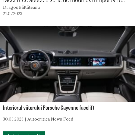
Dragoș Băltățeanu
21.07.2023
Interiorul viitorului Porsche Cayenne facelift
30.03.2023
Autocritica News Feed
NAVIGARE