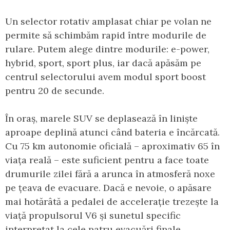
Un selector rotativ amplasat chiar pe volan ne
permite să schimbăm rapid între modurile de
rulare. Putem alege dintre modurile: e-power,
hybrid, sport, sport plus, iar dacă apăsăm pe
centrul selectorului avem modul sport boost
pentru 20 de secunde.
În oraș, marele SUV se deplasează în liniște
aproape deplină atunci când bateria e încărcată.
Cu 75 km autonomie oficială – aproximativ 65 în
viața reală – este suficient pentru a face toate
drumurile zilei fără a arunca în atmosferă noxe
pe țeava de evacuare. Dacă e nevoie, o apăsare
mai hotărâtă a pedalei de accelerație trezește la
viață propulsorul V6 și sunetul specific
interpretat la cele patru evacuări finale.