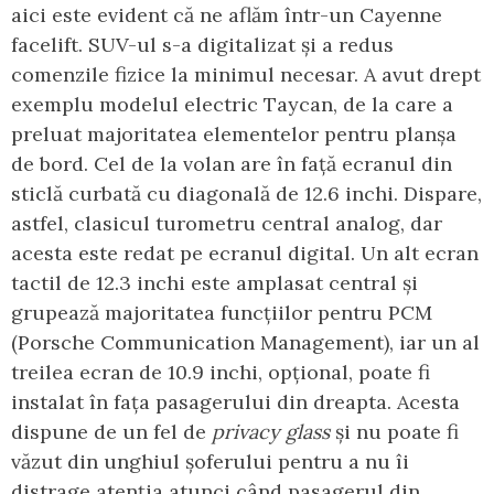
aici este evident că ne aflăm într-un Cayenne
facelift. SUV-ul s-a digitalizat și a redus
comenzile fizice la minimul necesar. A avut drept
exemplu modelul electric Taycan, de la care a
preluat majoritatea elementelor pentru planșa
de bord. Cel de la volan are în față ecranul din
sticlă curbată cu diagonală de 12.6 inchi. Dispare,
astfel, clasicul turometru central analog, dar
acesta este redat pe ecranul digital. Un alt ecran
tactil de 12.3 inchi este amplasat central și
grupează majoritatea funcțiilor pentru PCM
(Porsche Communication Management), iar un al
treilea ecran de 10.9 inchi, opțional, poate fi
instalat în fața pasagerului din dreapta. Acesta
dispune de un fel de
privacy glass
și nu poate fi
văzut din unghiul șoferului pentru a nu îi
distrage atenția atunci când pasagerul din