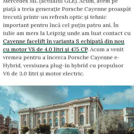
Mercedes ML (actualul GLE). Acum, avem pe
piață a treia generație Porsche Cayenne proaspăt
trecută printr-un refresh optic și tehnic
important pentru încă cel puțin patru ani. În
iulie am mers la Leipzig unde am luat contact cu
Cayenne facelift în varianta S echipată din nou
cu motor V8 de 4.0 litri și 475 CP
. Acum a venit
vremea pentru a încerca Porsche Cayenne e-
Hybrid, versiunea plug-in hybrid cu propulsor
V6 de 3.0 litri și motor electric.