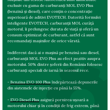
exclusiv cu gama de carburanți MOL EVO Plus
(benzină și diesel), care conțin o concentrație
superioară de aditivi EVOTECH. Datorită formulei
inteligente EVOTECH, carburanții MOL curăță
motorul, îi prelungesc durata de viață și oferă un
consum optimizat de carburant, astfel că sunt
recomandați mașinilor de orice vârstă.
Indiferent dacă ai o mașină pe benzină sau diesel,
carburanții MOL EVO Plus au efect pozitiv asupra
motorului. 50% dintre șoferii din România folosesc
carburanți speciali de iarnă în sezonul rece.
-
Benzina EVO 100 Plus
îndepărtează depunerile
din sistemele de injecție cu până la 55%.
-
EVO Diesel Plus
asigură pornirea ușoară a
motorului chiar și în condiții de frig extrem, până