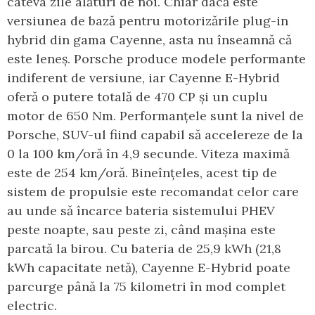
câteva zile alături de noi. Chiar dacă este
versiunea de bază pentru motorizările plug-in
hybrid din gama Cayenne, asta nu înseamnă că
este leneș. Porsche produce modele performante
indiferent de versiune, iar Cayenne E-Hybrid
oferă o putere totală de 470 CP și un cuplu
motor de 650 Nm. Performanțele sunt la nivel de
Porsche, SUV-ul fiind capabil să accelereze de la
0 la 100 km/oră în 4,9 secunde. Viteza maximă
este de 254 km/oră. Bineînțeles, acest tip de
sistem de propulsie este recomandat celor care
au unde să încarce bateria sistemului PHEV
peste noapte, sau peste zi, când mașina este
parcată la birou. Cu bateria de 25,9 kWh (21,8
kWh capacitate netă), Cayenne E-Hybrid poate
parcurge până la 75 kilometri în mod complet
electric.