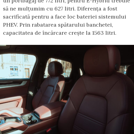
un portbagaj de 772 litri, pentru E-Hybrid trebuie
să ne mulțumim cu 627 litri. Diferența a fost
sacrificată pentru a face loc bateriei sistemului
PHEV. Prin rabatarea spătarului banchetei,
capacitatea de încărcare crește la 1563 litri.