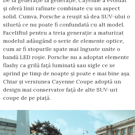
De la generație la generație, Cayenne a evoluat
și oferă linii rafinate combinate cu un aspect
solid. Cumva, Porsche a reușit să dea SUV-ului o
siluetă ce nu poate fi confundată cu alt model.
Faceliftul pentru a treia generație a maturizat
modelul adăugând o serie de elemente optice,
cum ar fi stopurile spate mai înguste unite o
bandă LED roșie. Porsche nu a adoptat elemente
flashy ca grilă față luminată sau sigle ce se
aprind pe timp de noapte și poate e mai bine așa.
Chiar și versiunea Cayenne Coupe adoptă un
design mai conservator față de alte SUV-uri
coupe de pe piață.