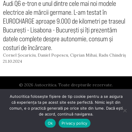
Audi Q6 e-tron e unul dintre cele mai noi modele
electrice ale mărcii germane. L-am testat în
EUROCHARGE aproape 9.000 de kilometri pe traseul
București - Lisabona - București și îți prezentăm
datele complete despre autonomie, consum și
costuri de încărcare.
Cornel Șocariciu
,
Daniel Popescu
,
Ciprian Mihai
,
Radu Chindriș
21.10.2024
© 2026 Autocritica. Toate drepturile rezervate.
Autocritica folosește fișiere de tip cookie pentru a se asigura
Autocritica este un proiect dezvoltat de
Mester Media
.
că experiența ta pe acest site este perfectă. Nimic ieșit din
comun, e o practică generală pe orice site din lume. Dacă ești
de acord, continuă navigarea.
Ok
Privacy policy