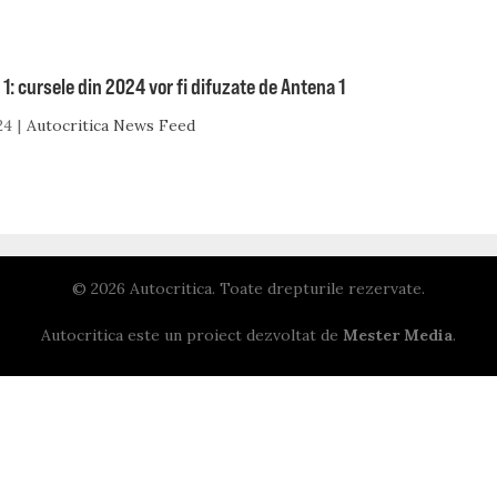
1: cursele din 2024 vor fi difuzate de Antena 1
24
Autocritica News Feed
© 2026 Autocritica. Toate drepturile rezervate.
Autocritica este un proiect dezvoltat de
Mester Media
.