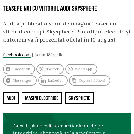
TEASERE NOI CU VIITORUL AUDI SKYSPHERE
Audi a publicat o serie de imagini teaser cu
viitorul concept Skysphere. Prototipul electric și
autonom va fi prezentat oficial în 10 august.
facebook.com
Acum 1824 zile
Facebook
Twitter
WhatsApp
Messenger
LinkedIn
Copiază Link-ul
AUDI
MASINI ELECTRICE
SKYSPHERE
Dacă-ți place calitatea articolelor de pe
Autocritica, abonează-te la
newsletter-ul