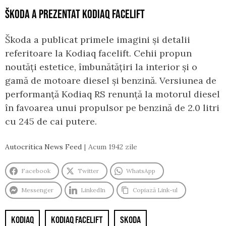
ŠKODA A PREZENTAT KODIAQ FACELIFT
Škoda a publicat primele imagini și detalii
referitoare la Kodiaq facelift. Cehii propun
noutăți estetice, îmbunătățiri la interior și o
gamă de motoare diesel și benzină. Versiunea de
performanță Kodiaq RS renunță la motorul diesel
în favoarea unui propulsor pe benzină de 2.0 litri
cu 245 de cai putere.
Autocritica News Feed
Acum 1942 zile
Facebook
Twitter
WhatsApp
Messenger
LinkedIn
Copiază Link-ul
KODIAQ
KODIAQ FACELIFT
SKODA