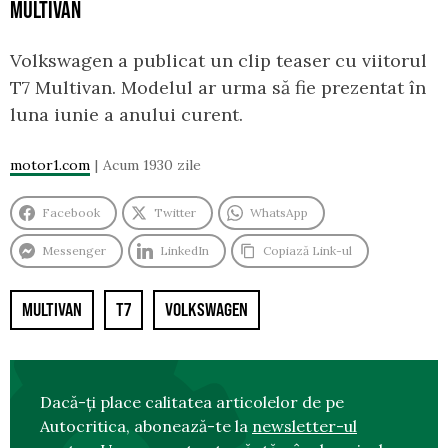
MULTIVAN
Volkswagen a publicat un clip teaser cu viitorul
T7 Multivan. Modelul ar urma să fie prezentat în
luna iunie a anului curent.
motor1.com
Acum 1930 zile
Facebook
Twitter
WhatsApp
Messenger
LinkedIn
Copiază Link-ul
MULTIVAN
T7
VOLKSWAGEN
Dacă-ți place calitatea articolelor de pe
Autocritica, abonează-te la
newsletter-ul