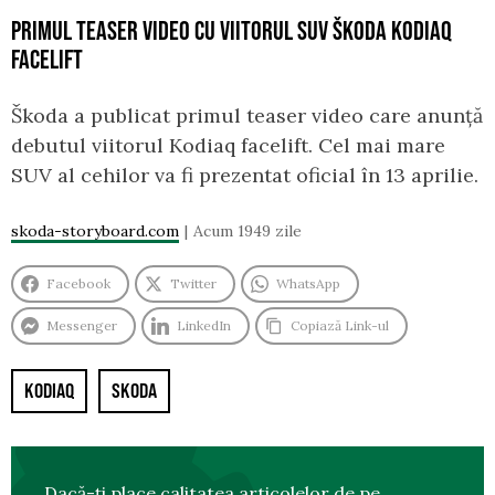
PRIMUL TEASER VIDEO CU VIITORUL SUV ŠKODA KODIAQ
FACELIFT
Škoda a publicat primul teaser video care anunță
debutul viitorul Kodiaq facelift. Cel mai mare
SUV al cehilor va fi prezentat oficial în 13 aprilie.
skoda-storyboard.com
Acum 1949 zile
Facebook
Twitter
WhatsApp
Messenger
LinkedIn
Copiază Link-ul
KODIAQ
SKODA
Dacă-ți place calitatea articolelor de pe