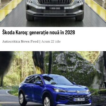
Škoda Karoq: generație nouă în 2028
Autocritica News Feed
Acum 22 zile