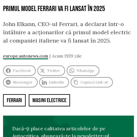
PRIMUL MODEL FERRARI VA FI LANSAT ÎN 2025
John Elkann, CEO-ul Ferrari, a declarat într-o
întâlnire a acționarilor că primul model electric
al companiei italiene va fi lansat în 2025.
europe.autonews.com
Acum 1939 zile
Facebook
Twitter
WhatsApp
Messenger
LinkedIn
Copiază Link-ul
FERRARI
MASINI ELECTRICE
Dacă-ți place calitatea articolelor de pe
Autocritica, abonează-te la
newsletter-ul