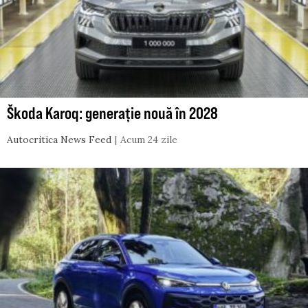
Škoda Karoq: generație nouă în 2028
Autocritica News Feed
Acum 24 zile