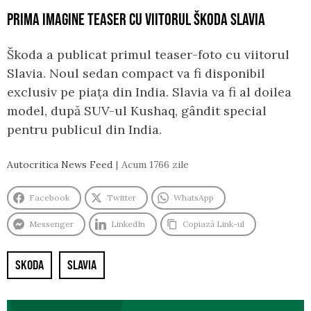
PRIMA IMAGINE TEASER CU VIITORUL ŠKODA SLAVIA
Škoda a publicat primul teaser-foto cu viitorul
Slavia. Noul sedan compact va fi disponibil
exclusiv pe piața din India. Slavia va fi al doilea
model, după SUV-ul Kushaq, gândit special
pentru publicul din India.
Autocritica News Feed
Acum 1766 zile
Facebook
Twitter
WhatsApp
Messenger
LinkedIn
Copiază Link-ul
SKODA
SLAVIA