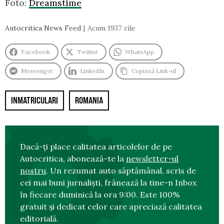
Foto:
Dreamstime
Autocritica News Feed
Acum 1937 zile
Facebook
Twitter
WhatsApp
Messenger
LinkedIn
Copiază Link-ul
INMATRICULARI
ROMANIA
Dacă-ți place calitatea articolelor de pe
Autocritica, abonează-te la
newsletter-ul
nostru
. Un rezumat auto săptămânal, scris de
cei mai buni jurnaliști, frânează la tine-n Inbox
în fiecare duminică la ora 9:00. Este 100%
gratuit și dedicat celor care apreciază calitatea
editorială.