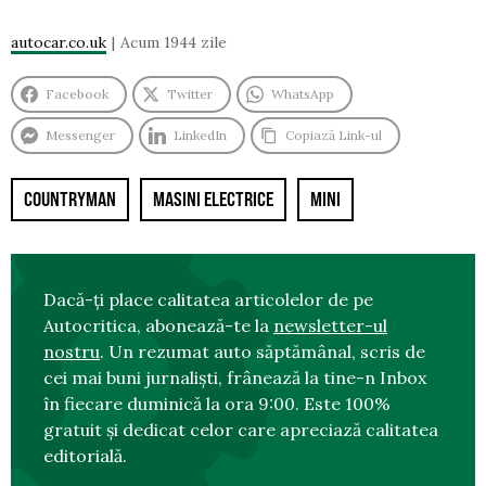
autocar.co.uk
Acum 1944 zile
Facebook
Twitter
WhatsApp
Messenger
LinkedIn
Copiază Link-ul
COUNTRYMAN
MASINI ELECTRICE
MINI
Dacă-ți place calitatea articolelor de pe
Autocritica, abonează-te la
newsletter-ul
nostru
. Un rezumat auto săptămânal, scris de
cei mai buni jurnaliști, frânează la tine-n Inbox
în fiecare duminică la ora 9:00. Este 100%
gratuit și dedicat celor care apreciază calitatea
editorială.