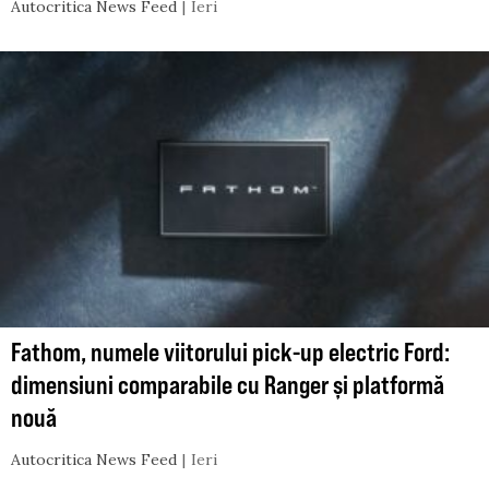
Autocritica News Feed
Ieri
Fathom, numele viitorului pick-up electric Ford:
dimensiuni comparabile cu Ranger și platformă
nouă
Autocritica News Feed
Ieri