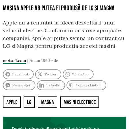
MAȘINA APPLE AR PUTEA FI PRODUSĂ DE LG ȘI MAGNA
Apple nu a renunțat la ideea dezvoltării unui
vehicul electric. Conform unor surse apropiate
companiei, Apple ar putea semna un contract cu
LG și Magna pentru producția acestei mașini.
motor1.com
Acum 1940 zile
Facebook
Twitter
WhatsApp
Messenger
LinkedIn
Copiază Link-ul
APPLE
LG
MAGNA
MASINI ELECTRICE
Dacă-ți place calitatea articolelor de pe