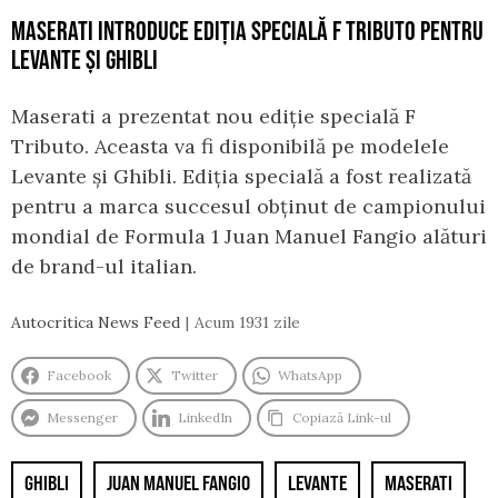
MASERATI INTRODUCE EDIȚIA SPECIALĂ F TRIBUTO PENTRU
LEVANTE ȘI GHIBLI
Maserati a prezentat nou ediție specială F
Tributo. Aceasta va fi disponibilă pe modelele
Levante și Ghibli. Ediția specială a fost realizată
pentru a marca succesul obținut de campionului
mondial de Formula 1 Juan Manuel Fangio alături
de brand-ul italian.
Autocritica News Feed
Acum 1931 zile
Facebook
Twitter
WhatsApp
Messenger
LinkedIn
Copiază Link-ul
GHIBLI
JUAN MANUEL FANGIO
LEVANTE
MASERATI