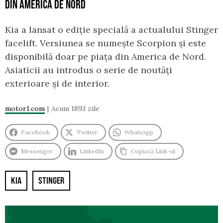
DIN AMERICA DE NORD
Kia a lansat o ediție specială a actualului Stinger
facelift. Versiunea se numește Scorpion și este
disponibilă doar pe piața din America de Nord.
Asiaticii au introdus o serie de noutăți
exterioare și de interior.
motor1.com
Acum 1893 zile
Facebook
Twitter
WhatsApp
Messenger
LinkedIn
Copiază Link-ul
KIA
STINGER