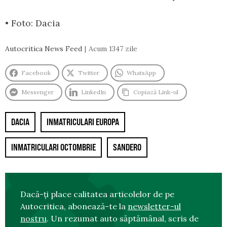
• Foto: Dacia
Autocritica News Feed
Acum 1347 zile
Facebook
Twitter
WhatsApp
Messenger
LinkedIn
Copiază Link-ul
DACIA
INMATRICULARI EUROPA
INMATRICULARI OCTOMBRIE
SANDERO
Dacă-ți place calitatea articolelor de pe
Autocritica, abonează-te la
newsletter-ul
nostru
. Un rezumat auto săptămânal, scris de