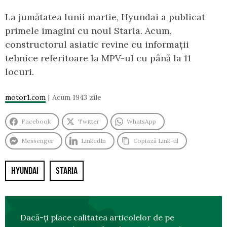
La jumătatea lunii martie, Hyundai a publicat
primele imagini cu noul Staria. Acum,
constructorul asiatic revine cu informații
tehnice referitoare la MPV-ul cu până la 11
locuri.
motor1.com
Acum 1943 zile
Facebook
Twitter
WhatsApp
Messenger
LinkedIn
Copiază Link-ul
HYUNDAI
STARIA
Dacă-ți place calitatea articolelor de pe