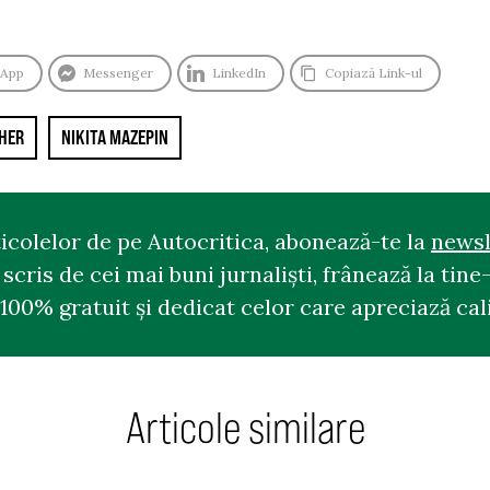
sApp
Messenger
LinkedIn
Copiază Link-ul
HER
NIKITA MAZEPIN
ticolelor de pe Autocritica, abonează-te la
newsl
cris de cei mai buni jurnaliști, frânează la tine-
100% gratuit și dedicat celor care apreciază cali
Articole similare