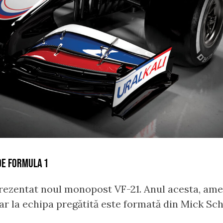
DE FORMULA 1
rezentat noul monopost VF-21. Anul acesta, ame
 iar la echipa pregătită este formată din Mick S