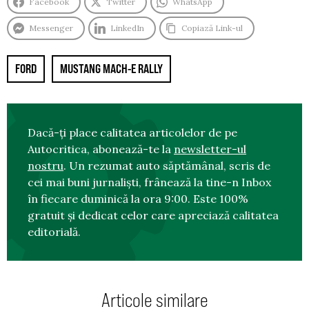
Facebook
Twitter
WhatsApp
Messenger
LinkedIn
Copiază Link-ul
FORD
MUSTANG MACH-E RALLY
Dacă-ți place calitatea articolelor de pe
Autocritica, abonează-te la
newsletter-ul
nostru
. Un rezumat auto săptămânal, scris de
cei mai buni jurnaliști, frânează la tine-n Inbox
în fiecare duminică la ora 9:00. Este 100%
gratuit și dedicat celor care apreciază calitatea
editorială.
Articole similare