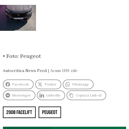
• Foto: Peugeot
Autocritica News Feed
Acum 1191 zile
Facebook
Twitter
WhatsApp
Messenger
LinkedIn
Copiază Link-ul
2008 FACELIFT
PEUGEOT