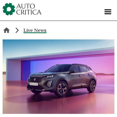
Skip
to
content
Live News