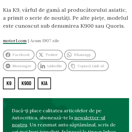
Kia K9, vârful de gamă al producătorului asiatic,
a primit o serie de noutăți. Pe alte piețe, modelul
este cunoscut sub denumirea K900 sau Quoris.
motor1.com
Acum 1907 zile
Facebook
Twitter
WhatsApp
Messenger
LinkedIn
Copiază Link-ul
K9
K900
KIA
Dacă-ți place calitatea articolelor de pe
Autocritica, abonează-te la
newsletter-ul
nostru
. Un rezumat auto săptămânal, scris de
cei mai buni jurnaliști, frânează la tine-n Inbox