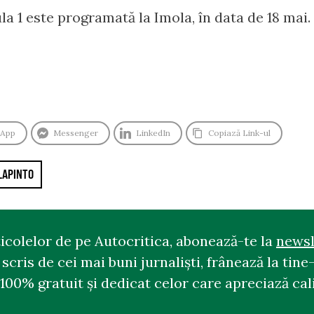
 1 este programată la Imola, în data de 18 mai.
sApp
Messenger
LinkedIn
Copiază Link-ul
LAPINTO
ticolelor de pe Autocritica, abonează-te la
newsl
cris de cei mai buni jurnaliști, frânează la tine-
100% gratuit și dedicat celor care apreciază cali