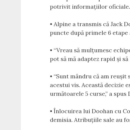
potrivit informațiilor oficiale.
• Alpine a transmis că Jack D
puncte după primele 6 etape 
• “Vreau să mulțumesc echipe
pot să mă adaptez rapid și să 
• “Sunt mândru că am reușit s
acestui vis. Această decizie e
următoarele 5 curse,” a spus
• Înlocuirea lui Doohan cu Col
demisia. Atribuțiile sale au f