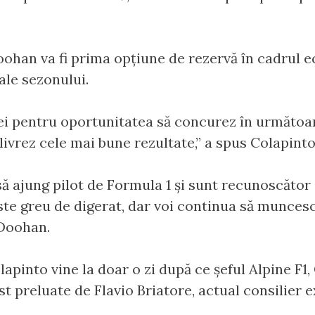
oohan va fi prima opțiune de rezervă în cadrul e
ale sezonului.
i pentru oportunitatea să concurez în următoare
livrez cele mai bune rezultate,” a spus Colapinto
ă ajung pilot de Formula 1 și sunt recunoscător
ste greu de digerat, dar voi continua să muncesc
 Doohan.
apinto vine la doar o zi după ce șeful Alpine F1,
ost preluate de Flavio Briatore, actual consilier 