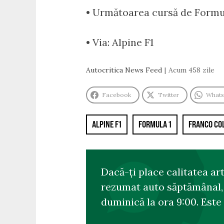
• Următoarea cursă de Formula
• Via: Alpine F1
Autocritica News Feed
Acum 458 zile
Facebook
Twitter
What
ALPINE F1
FORMULA 1
FRANCO CO
Dacă-ți place calitatea ar
rezumat auto săptămânal, s
duminică la ora 9:00. Este 