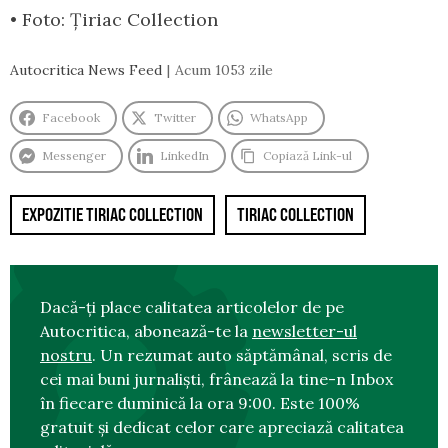
• Foto: Țiriac Collection
Autocritica News Feed
Acum 1053 zile
Facebook
Twitter
WhatsApp
Messenger
LinkedIn
Copiază Link-ul
EXPOZITIE TIRIAC COLLECTION
TIRIAC COLLECTION
Dacă-ți place calitatea articolelor de pe
Autocritica, abonează-te la
newsletter-ul
nostru
. Un rezumat auto săptămânal, scris de
cei mai buni jurnaliști, frânează la tine-n Inbox
în fiecare duminică la ora 9:00. Este 100%
gratuit și dedicat celor care apreciază calitatea