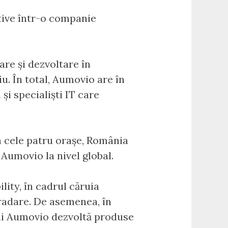
tive într-o companie
re și dezvoltare în
iu. În total, Aumovio are în
și specialiști IT care
in cele patru orașe, România
 Aumovio la nivel global.
ity, în cadrul căruia
radare. De asemenea, în
rii Aumovio dezvoltă produse