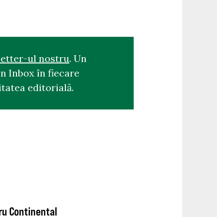
etter-ul nostru
. Un
n Inbox în fiecare
tatea editorială.
ru Continental