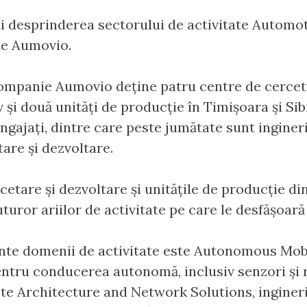
ți desprinderea sectorului de activitate Automo
te Aumovio.
ompanie Aumovio deține patru centre de cerceta
v și două unități de producție în Timișoara și Sib
ngajați, dintre care peste jumătate sunt ingineri 
tare și dezvoltare.
rcetare și dezvoltare și unitățile de producție d
turor ariilor de activitate pe care le desfășoară
nte domenii de activitate este Autonomous Mobil
tru conducerea autonomă, inclusiv senzori și 
ate Architecture and Network Solutions, ingine