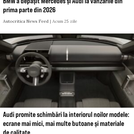
BMW a depășit Mercedes și Audi la vânzările din
prima parte din 2026
Autocritica News Feed
Acum 25 zile
Audi promite schimbări la interiorul noilor modele:
ecrane mai mici, mai multe butoane și materiale
de calitate