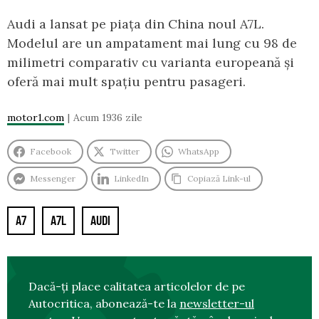
Audi a lansat pe piața din China noul A7L.
Modelul are un ampatament mai lung cu 98 de
milimetri comparativ cu varianta europeană și
oferă mai mult spațiu pentru pasageri.
motor1.com
Acum 1936 zile
Facebook
Twitter
WhatsApp
Messenger
LinkedIn
Copiază Link-ul
A7
A7L
AUDI
Dacă-ți place calitatea articolelor de pe
Autocritica, abonează-te la
newsletter-ul