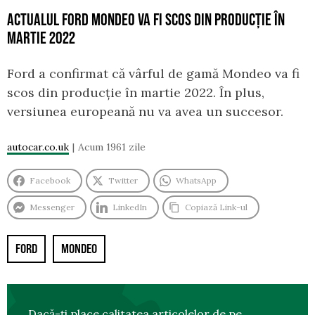
ACTUALUL FORD MONDEO VA FI SCOS DIN PRODUCȚIE ÎN
MARTIE 2022
Ford a confirmat că vârful de gamă Mondeo va fi
scos din producție în martie 2022. În plus,
versiunea europeană nu va avea un succesor.
autocar.co.uk
Acum 1961 zile
Facebook
Twitter
WhatsApp
Messenger
LinkedIn
Copiază Link-ul
FORD
MONDEO
Dacă-ți place calitatea articolelor de pe