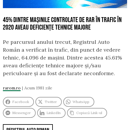
45% DINTRE MAȘINILE CONTROLATE DE RAR ÎN TRAFIC ÎN
2020 AVEAU DEFICIENȚE TEHNICE MAJORE
Pe parcursul anului trecut, Registrul Auto
Român a verificat în trafic, din punct de vedere
tehnic, 64.096 de mașini. Dintre acestea 45.61%
aveau deficiențe tehnice majore și/sau
periculoare și au fost declarate neconforme.
rarom.ro
Acum 1981 zile
Facebook
Twitter
WhatsApp
Messenger
LinkedIn
Copiază Link-ul
REGISTRUL AUTO ROMAN