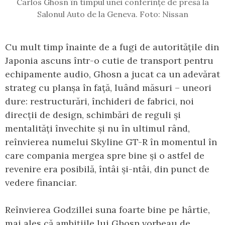
Carlos Ghosn în timpul unei conferințe de presă la
Salonul Auto de la Geneva. Foto: Nissan
Cu mult timp înainte de a fugi de autoritățile din
Japonia ascuns într-o cutie de transport pentru
echipamente audio, Ghosn a jucat ca un adevărat
strateg cu planșa în față, luând măsuri – uneori
dure: restructurări, închideri de fabrici, noi
direcții de design, schimbări de reguli și
mentalități învechite și nu în ultimul rând,
reînvierea numelui Skyline GT-R în momentul în
care compania mergea spre bine și o astfel de
revenire era posibilă, întâi și-ntâi, din punct de
vedere financiar.
Reînvierea Godzillei suna foarte bine pe hârtie,
mai ales că ambițiile lui Ghosn vorbeau de