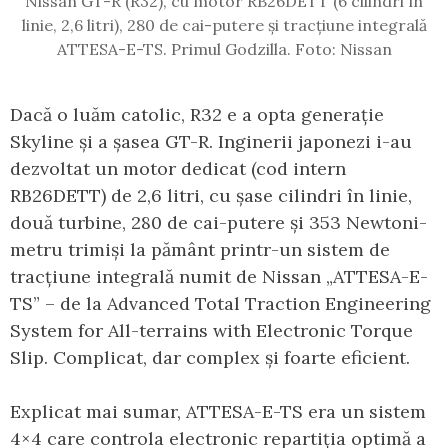
Nissan GT-R (R32), cu motor RB26DETT (6 cilindri în
linie, 2,6 litri), 280 de cai-putere și tracțiune integrală
ATTESA-E-TS. Primul Godzilla. Foto: Nissan
Dacă o luăm catolic, R32 e a opta generație
Skyline și a șasea GT-R. Inginerii japonezi i-au
dezvoltat un motor dedicat (cod intern
RB26DETT) de 2,6 litri, cu șase cilindri în linie,
două turbine, 280 de cai-putere și 353 Newtoni-
metru trimiși la pământ printr-un sistem de
tracțiune integrală numit de Nissan „ATTESA-E-
TS” – de la Advanced Total Traction Engineering
System for All-terrains with Electronic Torque
Slip. Complicat, dar complex și foarte eficient.
Explicat mai sumar, ATTESA-E-TS era un sistem
4×4 care controla electronic repartiția optimă a