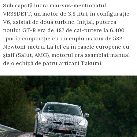
Sub capotă lucra mai-sus-menționatul
VR38DETT, un motor de 3,8 litri, în configurație
V6, asistat de două turbine. Inițial, puterea
noului GT-R era de 487 de cai-putere la 6.400
rpm în conjuncție cu un cuplu maxim de 583
Newtoni-metru. La fel ca în casele europene cu
ștaif (Salut, AMG), motorul era asamblat manual
de o echipă de patru artizani Takumi.