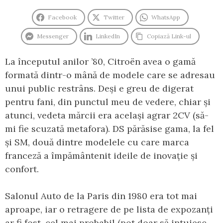
Facebook
Twitter
WhatsApp
Messenger
LinkedIn
Copiază Link-ul
La începutul anilor ’80, Citroën avea o gamă
formată dintr-o mână de modele care se adresau
unui public restrâns. Deși e greu de digerat
pentru fani, din punctul meu de vedere, chiar și
atunci, vedeta mărcii era același agrar 2CV (să-
mi fie scuzată metafora). DS părăsise gama, la fel
și SM, două dintre modelele cu care marca
franceză a împământenit ideile de inovație și
confort.
Salonul Auto de la Paris din 1980 era tot mai
aproape, iar o retragere de pe lista de expozanți
ar fi fost, cel mai probabil (pot doar să intuiesc,