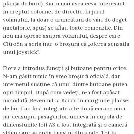
planșa de bord), Karin mai avea ceva interesant:
în dreptul coloanei de direcție, în jurul
volanului, la doar o aruncătură de vârf de deget
(metaforic, spus) se aflau toate comenzile. Din
nou mă opresc asupra volanului, despre care
Citroën a scris într-o broșură că „oferea senzația
unui joystick”.
Fiore a introdus funcții și butoane pentru orice.
N-am găsit nimic în vreo broșură oficială, dar
internetul susține că unul dintre butoane putea
opri timpul. După cum vedeți, n-a fost apăsat
niciodată. Revenind la Karin: în marginile planșei
de bord au fost integrate alte două ecrane mici,
iar deasupra pasagerilor, undeva în cupola de
dimensiunile foii A3 a fost integrată și o cameră
video care să preia imagini din spate. Tot la