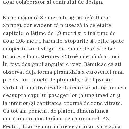
doar colaborator al centrului de design.
Karin măsoară 3,7 metri lungime (cât Dacia
Spring), dar evident că plusează la celelalte
capitole: o lățime de 1,9 metri și o înălțime de
doar 1,08 metri. Farurile, stopurile și roțile spate
acoperite sunt singurele elementele care fac
trimitere la moștenirea Citroën de până atunci.
În rest, designul angular e rege. Bănuiesc că ați
observat deja forma piramidală a caroseriei (mai
precis, un trunchi de piramidă, că-i lipsește
vârful, din motive evidente) care se adună undeva
deasupra capului pasagerilor (ajung imediat și
la interior) și cantitatea enormă de zone vitrate.
Că tot am pomenit de plafon, dimensiunea
acestuia era similară cu cea a unei coli A3.
Restul, doar geamuri care se adunau spre zona