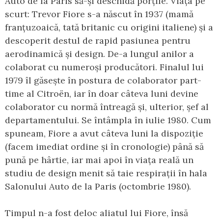
Auto de la Paris să-și deschidă porțile. Viața pe
scurt: Trevor Fiore s-a născut în 1937 (mamă
franțuzoaică, tată britanic cu origini italiene) și a
descoperit destul de rapid pasiunea pentru
aerodinamică și design. De-a lungul anilor a
colaborat cu numeroși producători. Finalul lui
1979 îl găsește în postura de colaborator part-
time al Citroën, iar în doar câteva luni devine
colaborator cu normă întreagă și, ulterior, șef al
departamentului. Se întâmpla în iulie 1980. Cum
spuneam, Fiore a avut câteva luni la dispoziție
(facem imediat ordine și în cronologie) până să
pună pe hârtie, iar mai apoi în viața reală un
studiu de design menit să taie respirații în hala
Salonului Auto de la Paris (octombrie 1980).
Timpul n-a fost deloc aliatul lui Fiore, însă