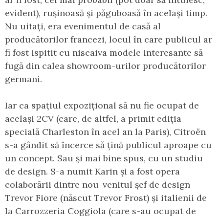
evident), rușinoasă și păguboasă în același timp.
Nu uitați, era evenimentul de casă al
producătorilor francezi, locul în care publicul ar
fi fost ispitit cu niscaiva modele interesante să
fugă din calea showroom-urilor producătorilor
germani.
Iar ca spațiul expozițional să nu fie ocupat de
același 2CV (care, de altfel, a primit ediția
specială Charleston în acel an la Paris), Citroën
s-a gândit să încerce să țină publicul aproape cu
un concept. Sau și mai bine spus, cu un studiu
de design. S-a numit Karin și a fost opera
colaborării dintre nou-venitul șef de design
Trevor Fiore (născut Trevor Frost) și italienii de
la Carrozzeria Coggiola (care s-au ocupat de