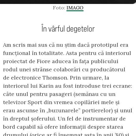
Foto:
IMAGO
În vârful degetelor
Am scris mai sus că nu știm dacă prototipul era
funcțional în totalitate. Asta pentru că interiorul
proiectat de Fiore aducea în fața publicului
rodul unei strânse colaborări cu producătorul
de electronice Thomson. Prin urmare, la
interiorul lui Karin au fost introduse trei ecrane:
câte unul pentru pasageri (semănau cu un
televizor Sport din vremea copilăriei mele și
erau ascunse în „buzunarele” portierelor) și unul
în dreptul șoferului. Un fel de instrumentar de
bord capabil să ofere informații despre starea
drumului (orice ar fi însemnat asta în anii ’80) și