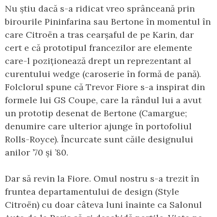
Nu știu dacă s-a ridicat vreo sprânceană prin
birourile Pininfarina sau Bertone în momentul în
care Citroën a tras cearșaful de pe Karin, dar
cert e că prototipul francezilor are elemente
care-l poziționează drept un reprezentant al
curentului wedge (caroserie în formă de pană).
Folclorul spune că Trevor Fiore s-a inspirat din
formele lui GS Coupe, care la rândul lui a avut
un prototip desenat de Bertone (Camargue;
denumire care ulterior ajunge în portofoliul
Rolls-Royce). Încurcate sunt căile designului
anilor ’70 și ’80.
Dar să revin la Fiore. Omul nostru s-a trezit în
fruntea departamentului de design (Style
Citroën) cu doar câteva luni înainte ca Salonul