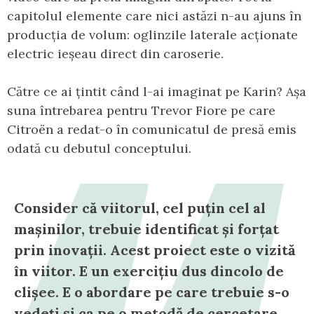
capitolul elemente care nici astăzi n-au ajuns în
producția de volum: oglinzile laterale acționate
electric ieșeau direct din caroserie.
Către ce ai țintit când l-ai imaginat pe Karin? Așa
suna întrebarea pentru Trevor Fiore pe care
Citroën a redat-o în comunicatul de presă emis
odată cu debutul conceptului.
Consider că viitorul, cel puțin cel al
mașinilor, trebuie identificat și forțat
prin inovații. Acest proiect este o vizită
în viitor. E un exercițiu dus dincolo de
clișee. E o abordare pe care trebuie s-o
vedeți și ca pe o metodă de cercetare.