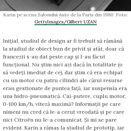
Karin pe scena Salonului Auto de la Paris din 1980. Foto:
GettyImages/Gilbert UZAN
Inițial, studiul de design ar fi trebuit să rămână
la stadiul de obiect bun de privit și atât, doar că
francezii s-au dat peste cap și l-au făcut
funcțional. Nu știm nici azi dacă în totalitate (o
să vedeți imediat de ce), dar știm că era echipat
cu un motor cu patru cilindri ale cărui resurse
erau gestionate de puntea față, iar suspensia era
una hidro-pneumatică. Cai-putere, cuplu motor,
0-100 km/h, viteză maximă? Informații pe care
nimeni nu cred că le-a cerut vreodată și pe care
nici Citroën nu le-a comunicat. Și mi se pare
evident. Karin a rămas la stadiul de prototip, iar