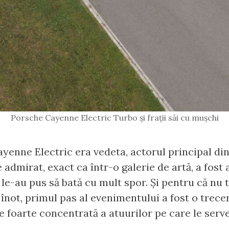
Porsche Cayenne Electric Turbo și frații săi cu mușchi
Cayenne Electric era vedeta, actorul principal di
e admirat, exact ca într-o galerie de artă, a fost
i le-au pus să bată cu mult spor. Și pentru că nu 
înot, primul pas al evenimentului a fost o trecer
e foarte concentrată a atuurilor pe care le serv