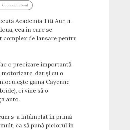
Copiază Link-ul
recută Academia Titi Aur, n-
 doua, cea în care se
nt complex de lansare pentru
fac o precizare importantă.
motorizare, dar și cu o
 înlocuiește gama Cayenne
ride), ci vine să o
ța auto.
 cum s-a întâmplat în primă
 mult, ca să pună piciorul în