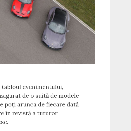
n tabloul evenimentului,
 asigurat de o suită de modele
te poți arunca de fiecare dată
e în revistă a tuturor
esc.