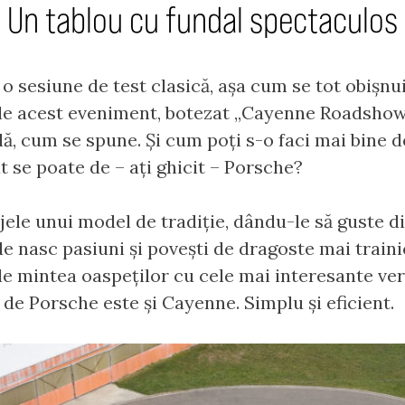
Un tablou cu fundal spectaculos
fi o sesiune de test clasică, așa cum se tot obișn
ale acest eveniment, botezat „Cayenne Roadshow 
lă, cum se spune. Și cum poți s-o faci mai bine d
t se poate de – ați ghicit – Porsche?
ejele unui model de tradiție, dându-le să guste d
de nasc pasiuni și povești de dragoste mai traini
-le mintea oaspeților cu cele mai interesante ve
t de Porsche este și Cayenne. Simplu și eficient.