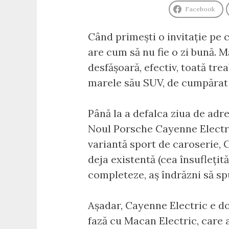
Facebook
Când primești o invitație pe c
are cum să nu fie o zi bună. Mă
desfășoară, efectiv, toată tr
marele său SUV, de cumpărat d
Până la a defalca ziua de adr
Noul Porsche Cayenne Electric
variantă sport de caroserie,
deja existentă (cea însuflețit
completeze, aș îndrăzni să sp
Așadar, Cayenne Electric e do
fază cu Macan Electric, care a