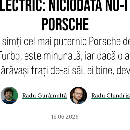
LECTRIC: NICIODATĂ NU-I
PORSCHE
a simți cel mai puternic Porsche de 
urbo, este minunată, iar dacă o a
ărăvași frați de-ai săi, ei bine, d
Radu Gurămultă
Radu Chindriș
18.06.2026