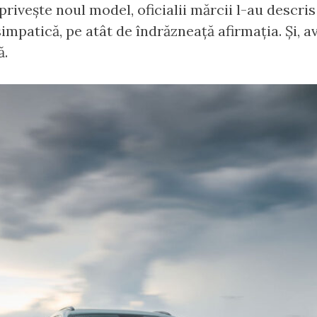
 privește noul model, oficialii mărcii l-au descr
 simpatică, pe atât de îndrăzneață afirmația. Și,
ă.