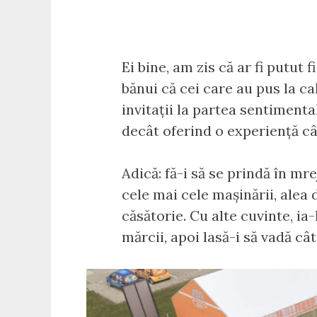
Ei bine, am zis că ar fi putut 
bănui că cei care au pus la c
invitații la partea sentimenta
decât oferind o experiență câ
Adică: fă-i să se prindă în mr
cele mai cele mașinării, alea 
căsătorie. Cu alte cuvinte, ia
mărcii, apoi lasă-i să vadă câ