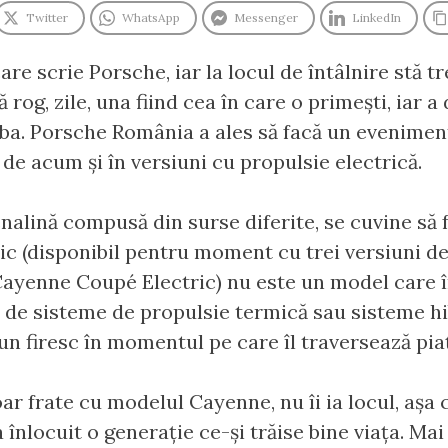
Twitter
WhatsApp
Messenger
LinkedIn
are scrie Porsche, iar la locul de întâlnire stă t
 rog, zile, una fiind cea în care o primești, iar a
eaba. Porsche România a ales să facă un evenime
e acum și în versiuni cu propulsie electrică.
enalină compusă din surse diferite, se cuvine să 
 (disponibil pentru moment cu trei versiuni de 
 Cayenne Coupé Electric) nu este un model care
ă de sisteme de propulsie termică sau sisteme hib
un firesc în momentul pe care îl traversează pia
ar frate cu modelul Cayenne, nu îi ia locul, așa
 înlocuit o generație ce-și trăise bine viața. Mai