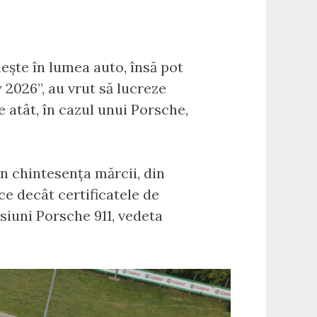
uiește în lumea auto, însă pot
2026”, au vrut să lucreze
e atât, în cazul unui Porsche,
in chintesența mărcii, din
ce decât certificatele de
rsiuni Porsche 911, vedeta