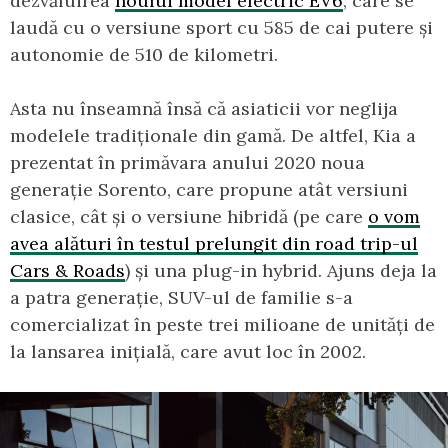
dezvăluirea
noului model electric EV6
, care se
laudă cu o versiune sport cu 585 de cai putere și
autonomie de 510 de kilometri.
Asta nu înseamnă însă că asiaticii vor neglija
modelele tradiționale din gamă. De altfel, Kia a
prezentat în primăvara anului 2020 noua
generație Sorento, care propune atât versiuni
clasice, cât și o versiune hibridă (pe care
o vom
avea alături în testul prelungit din road trip-ul
Cars & Roads
) și una plug-in hybrid. Ajuns deja la
a patra generație, SUV-ul de familie s-a
comercializat în peste trei milioane de unități de
la lansarea inițială, care avut loc în 2002.