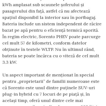
kWh amplasat sub scaunele șoferului și
pasagerului din față, astfel că nu afectează
spațiul disponibil la interior sau în portbagaj.
Bateria include un sistem independent de răcire
bazat pe apă pentru o eficiență termică sporită.
În regim electric, Sorento PHEV poate parcurge
cel mult 57 de kilometri, conform datelor
obținute în testele WLTP. Nu în ultimul rând,
bateria se poate încărca cu o viteză de cel mult
3.3 kW.
Un aspect important de menționat în special
pentru „proprietarii” de familii numeroase este
că Sorento este unul dintre puținele SUV-uri
plug-in hybrid cu 7 locuri de pe piață și, în
același timp, oferă unul dintre cele mai