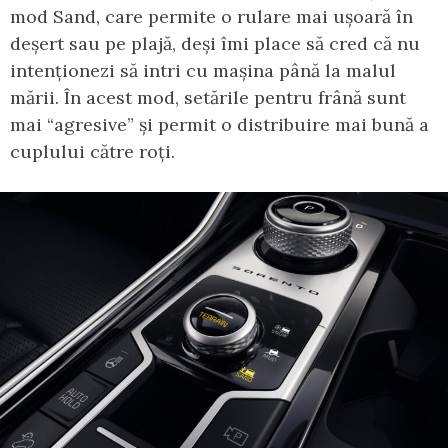
mod Sand, care permite o rulare mai ușoară în
deșert sau pe plajă, deși îmi place să cred că nu
intenționezi să intri cu mașina până la malul
mării. În acest mod, setările pentru frână sunt
mai “agresive” și permit o distribuire mai bună a
cuplului către roți.