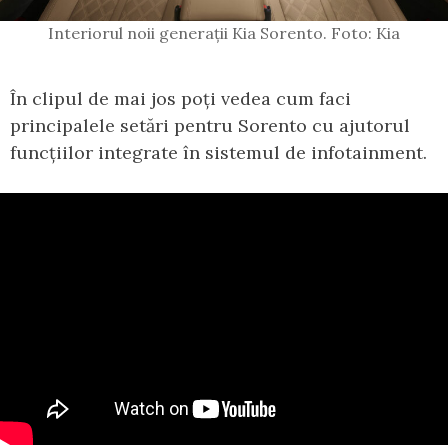
Interiorul noii generații Kia Sorento. Foto: Kia
În clipul de mai jos poți vedea cum faci
principalele setări pentru Sorento cu ajutorul
funcțiilor integrate în sistemul de infotainment.