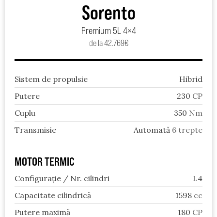
Sorento
Premium 5L 4×4
de la 42.769€
Sistem de propulsie
Hibrid
Putere
230
CP
Cuplu
350
Nm
Transmisie
Automată
6 trepte
MOTOR TERMIC
Configurație / Nr. cilindri
L4
Capacitate cilindrică
1598
cc
Putere maximă
180
CP