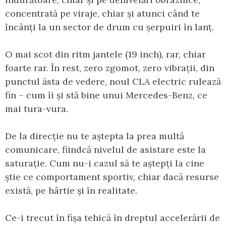
concentrată pe viraje, chiar și atunci când te
încânți la un sector de drum cu șerpuiri în lanț.
O mai scot din ritm jantele (19 inch), rar, chiar
foarte rar. În rest, zero zgomot, zero vibrații, din
punctul ăsta de vedere, noul CLA electric rulează
fin – cum îi și stă bine unui Mercedes-Benz, ce
mai tura-vura.
De la direcție nu te aștepta la prea multă
comunicare, fiindcă nivelul de asistare este la
saturație. Cum nu-i cazul să te aștepți la cine
știe ce comportament sportiv, chiar dacă resurse
există, pe hârtie și în realitate.
Ce-i trecut în fișa tehică în dreptul accelerării de