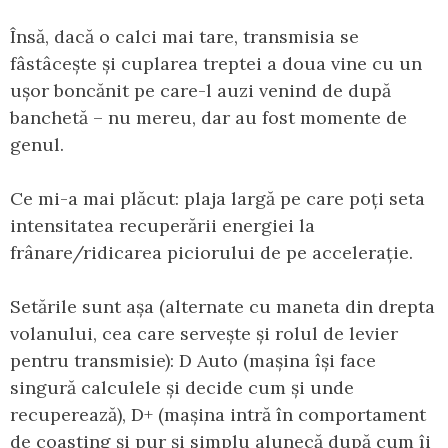
Însă, dacă o calci mai tare, transmisia se
fâstâcește și cuplarea treptei a doua vine cu un
ușor boncănit pe care-l auzi venind de după
banchetă – nu mereu, dar au fost momente de
genul.
Ce mi-a mai plăcut: plaja largă pe care poți seta
intensitatea recuperării energiei la
frânare/ridicarea piciorului de pe accelerație.
Setările sunt așa (alternate cu maneta din drepta
volanului, cea care servește și rolul de levier
pentru transmisie): D Auto (mașina își face
singură calculele și decide cum și unde
recuperează), D+ (mașina intră în comportament
de coasting și pur și simplu alunecă după cum îi