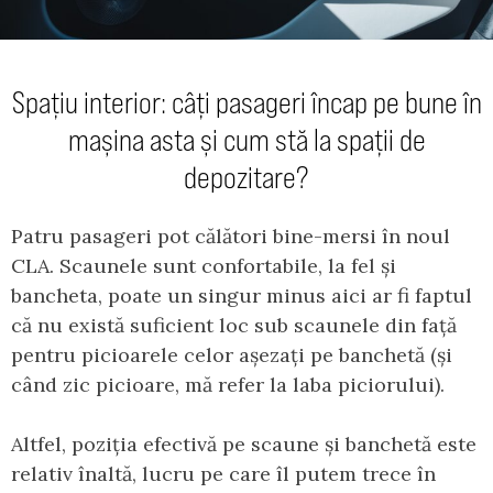
Spațiu interior: câți pasageri încap pe bune în
mașina asta și cum stă la spații de
depozitare?
Patru pasageri pot călători bine-mersi în noul
CLA. Scaunele sunt confortabile, la fel și
bancheta, poate un singur minus aici ar fi faptul
că nu există suficient loc sub scaunele din față
pentru picioarele celor așezați pe banchetă (și
când zic picioare, mă refer la laba piciorului).
Altfel, poziția efectivă pe scaune și banchetă este
relativ înaltă, lucru pe care îl putem trece în