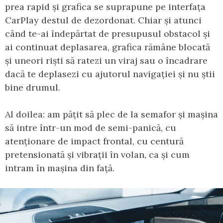
prea rapid și grafica se suprapune pe interfața
CarPlay destul de dezordonat. Chiar și atunci
când te-ai îndepărtat de presupusul obstacol și
ai continuat deplasarea, grafica rămâne blocată
și uneori riști să ratezi un viraj sau o încadrare
dacă te deplasezi cu ajutorul navigației și nu știi
bine drumul.
Al doilea: am pățit să plec de la semafor și mașina
să intre într-un mod de semi-panică, cu
atenționare de impact frontal, cu centură
pretensionată și vibrații în volan, ca și cum
intram în mașina din față.