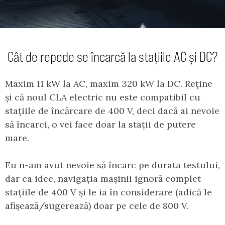
Cât de repede se încarcă la stațiile AC și DC?
Maxim 11 kW la AC, maxim 320 kW la DC. Reține
și că noul CLA electric nu este compatibil cu
stațiile de încărcare de 400 V, deci dacă ai nevoie
să încarci, o vei face doar la stații de putere
mare.
Eu n-am avut nevoie să încarc pe durata testului,
dar ca idee, navigația mașinii ignoră complet
stațiile de 400 V și le ia în considerare (adică le
afișează/sugerează) doar pe cele de 800 V.