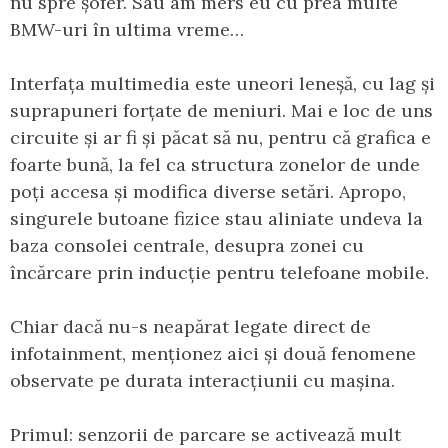
nu spre șofer. Sau am mers eu cu prea multe
BMW-uri în ultima vreme…
Interfața multimedia este uneori leneșă, cu lag și
suprapuneri forțate de meniuri. Mai e loc de uns
circuite și ar fi și păcat să nu, pentru că grafica e
foarte bună, la fel ca structura zonelor de unde
poți accesa și modifica diverse setări. Apropo,
singurele butoane fizice stau aliniate undeva la
baza consolei centrale, desupra zonei cu
încărcare prin inducție pentru telefoane mobile.
Chiar dacă nu-s neapărat legate direct de
infotainment, menționez aici și două fenomene
observate pe durata interacțiunii cu mașina.
Primul: senzorii de parcare se activează mult