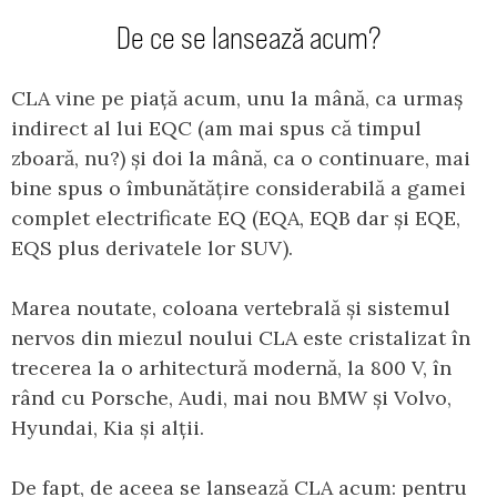
De ce se lansează acum?
CLA vine pe piață acum, unu la mână, ca urmaș
indirect al lui EQC (am mai spus că timpul
zboară, nu?) și doi la mână, ca o continuare, mai
bine spus o îmbunătățire considerabilă a gamei
complet electrificate EQ (EQA, EQB dar și EQE,
EQS plus derivatele lor SUV).
Marea noutate, coloana vertebrală și sistemul
nervos din miezul noului CLA este cristalizat în
trecerea la o arhitectură modernă, la 800 V, în
rând cu Porsche, Audi, mai nou BMW și Volvo,
Hyundai, Kia și alții.
De fapt, de aceea se lansează CLA acum: pentru