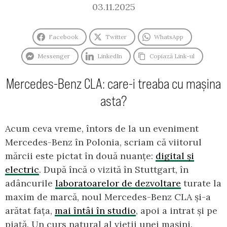
03.11.2025
Facebook
Twitter
WhatsApp
Messenger
LinkedIn
Copiază Link-ul
Mercedes-Benz CLA: care-i treaba cu mașina
asta?
Acum ceva vreme, întors de la un eveniment
Mercedes-Benz în Polonia, scriam că viitorul
mărcii este pictat în două nuanțe:
digital și
electric
. După încă o vizită în Stuttgart, în
adâncurile
laboratoarelor de dezvoltare
turate la
maxim de marcă, noul Mercedes-Benz CLA și-a
arătat fața,
mai întâi în studio
, apoi a intrat și pe
piață. Un curs natural al vieții unei mașini.