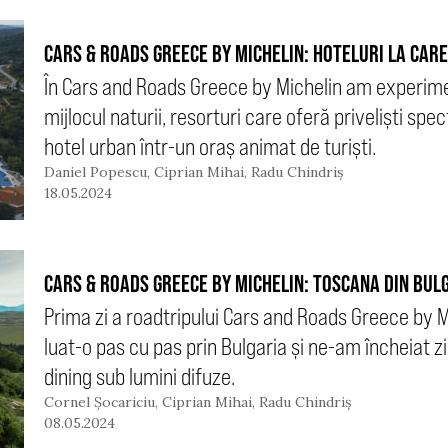
CARS & ROADS GREECE BY MICHELIN: HOTELURI LA CARE
În Cars and Roads Greece by Michelin am experimen
mijlocul naturii, resorturi care oferă priveliști spe
hotel urban într-un oraș animat de turiști.
Daniel Popescu
,
Ciprian Mihai
,
Radu Chindriș
18.05.2024
CARS & ROADS GREECE BY MICHELIN: TOSCANA DIN BUL
Prima zi a roadtripului Cars and Roads Greece by Mi
luat-o pas cu pas prin Bulgaria și ne-am încheiat ziu
dining sub lumini difuze.
Cornel Șocariciu
,
Ciprian Mihai
,
Radu Chindriș
08.05.2024