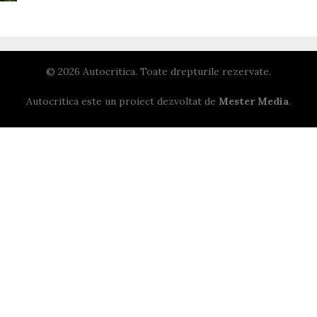
© 2026 Autocritica. Toate drepturile rezervate.
Autocritica este un proiect dezvoltat de
Mester Media
.