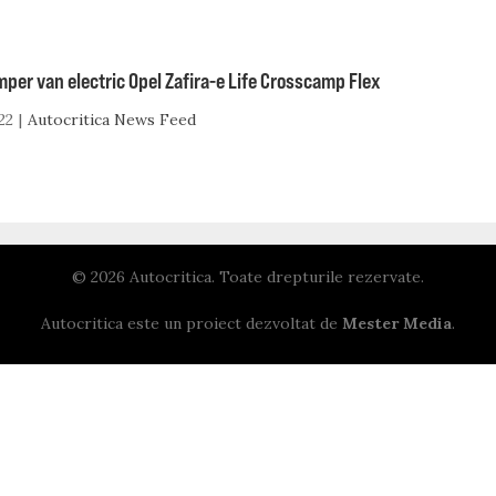
per van electric Opel Zafira-e Life Crosscamp Flex
22
Autocritica News Feed
© 2026 Autocritica. Toate drepturile rezervate.
Autocritica este un proiect dezvoltat de
Mester Media
.